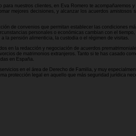
 para nuestros clientes, en Eva Romero te acompañaremos y g
tomar mejores decisiones, y alcanzar los acuerdos amistosos si
ión de convenios que permitan establecer las condiciones más 
circunstancias personales o económicas cambian con el tiempo,
 la pensión alimenticia, la custodia o el régimen de visitas.
os en la redacción y negociación de acuerdos prematrimoniale
vorcios de matrimonios extranjeros. Tanto si te has casado como
adas en España.
ervicios en el área de Derecho de Familia, y muy especialmen
ma protección legal en aquello que más seguridad jurídica nece