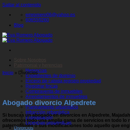
Saltar al contenido
emromero06@yahoo.es
606559260
Blog
Sobre Nosotros
Patrimonial y herencias
Herencias
Inicio
»
Divorcios
Expedientes de dominio
Exceso de cabida registro propiedad
Registrar fincas
Compraventa de inmuebles
Arrendamientos de inmuebles
Abogado divorcio Alpedrete
Derecho urbanístico
Planeamiento urbanístico
Infracción urbanística
Si buscas un abogado en divorcios en Alpedrete, Majadah
Expropiación
ofrecemos todo una amplia gama de servicios en todo lo re
Licencias urbanísticas
paternofiliales o sus modificaciones todo aquello que eng
Divorcios