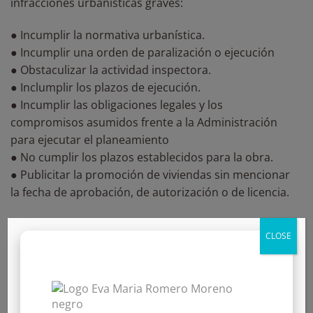
infracciones urbanísticas graves:
● Incumplir la normativa urbanística.
● Incumplir una orden de paralización o ejecución
● Obstaculizar la actividad inspectora.
● Inclumplir los plazos de ejecución.
● Incumplir las obligaciones legales y los
compromisos asumidos frente a la Administración
para ejecutar el planeamiento
● No cumplir los plazos establecidos para la obra.
● Publicitar la promoción de viviendas sin mencionar
la fecha de aprobación, de autorización o de licencia.
Infracciones urbanística muy graves
CLOSE
La Administraciones Públicas entiende como muy
graves aquellas infracciones que puedan causar
graves perjuicios tanto a la Administración Pública
como al entorno. Así, englobaríamos como