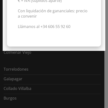
€ + IVA
(suplidos aparte)
Localidades:
Con liquidación de gananciales:
precio
a convenir
Alpedrete
Llámanos al +34 606 55 92 60
Majadahonda
Las Rozas
Colmenar Viejo
Torrelodones
Galapagar
Collado Villalba
Burgos