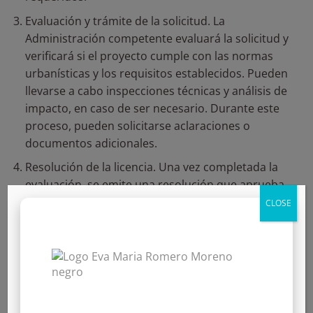
Evaluación y trámite de la solicitud. La
Administración competente evaluará la solicitud y
verificará si el proyecto cumple con las normas
urbanísticas y los requisitos establecidos. Pueden
llevarse a cabo inspecciones técnicas y análisis de
impacto, en caso de ser necesario. Durante este
proceso, pueden solicitarse aclaraciones o
documentos adicionales.
Resolución de la licencia. Una vez completada la
evaluación, se emite una resolución que aprueba
o deniega la licencia urbanística solicitada. En caso
CLOSE
de ser aprobada, pueden establecerse
condiciones o requerimientos específicos que
deben ser cumplidos durante la ejecución del
proyecto.
Recursos. En caso de no ser aprobada se abre la