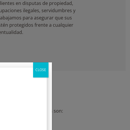
ientes en disputas de propiedad,
upaciones ilegales, servidumbres y
Trabajamos para asegurar que sus
tén protegidos frente a cualquier
entualidad.
CLOSE
s
cias, los más habituales son: