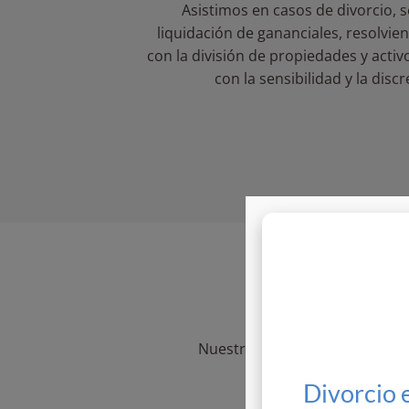
Asistimos en casos de divorcio, 
liquidación de gananciales, resolvie
con la división de propiedades y acti
con la sensibilidad y la disc
P
Nuestros clientes se enfrentan
Divorcio 