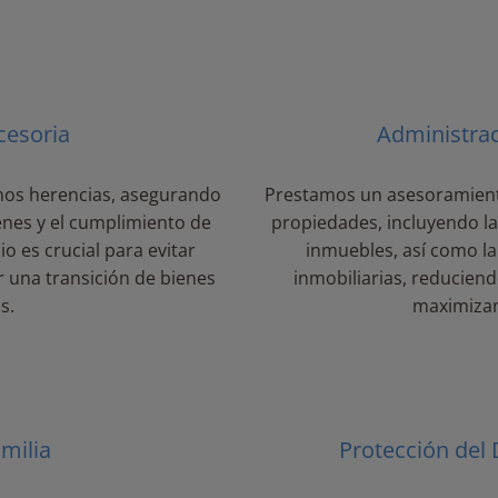
cesoria
Administrac
os herencias, asegurando
Prestamos un asesoramiento 
enes y el cumplimiento de
propiedades, incluyendo la
io es crucial para evitar
inmuebles, así como la
r una transición de bienes
inmobiliarias, reduciendo
s.
maximizan
milia
Protección del