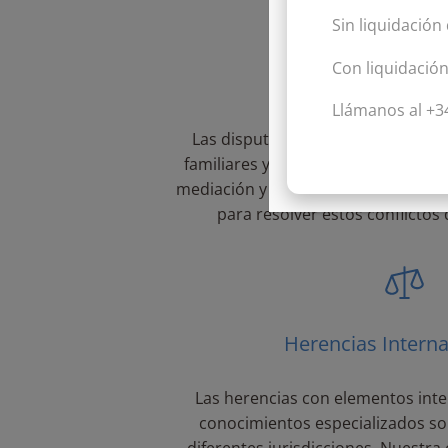
Sin liquidación
Con liquidació
Conflictos entre 
Llámanos al +3
Las disputas entre herederos pu
familiares y complicar la administr
mediación y el asesoramiento legal
para resolver estos conflictos
Herencias Interna
Las herencias con elementos inte
conocimientos especializados so
diferentes jurisdicciones. Nuestra