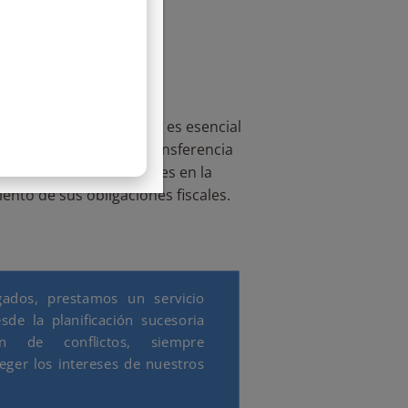
os Sucesorios
 impuesto de sucesiones es esencial
ales y garantizar una transferencia
ramos a nuestros clientes en la
iento de sus obligaciones fiscales.
dos, prestamos un servicio
sde la planificación sucesoria
ón de conflictos, siempre
ger los intereses de nuestros