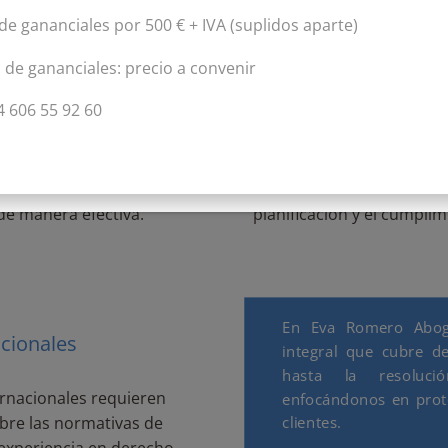
 de gananciales por
500 € + IVA
(suplidos aparte)
n de gananciales:
precio a convenir
Herederos
Impuest
4 606 55 92 60
eden generar tensiones
La correcta liquidación del
ación del patrimonio. La
para evitar sanciones fisc
 adecuado son esenciales
fluida de bienes. Aseso
 de manera efectiva.
planificación y el cumplim
En Eva Romero Aboga
cionales
integral que cubre de
hasta la resoluci
rnacionales requieren
enfocándonos en prote
bre las normativas de
clientes.
 experiencia en derecho