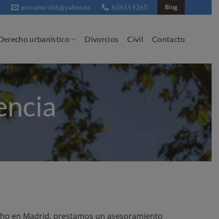
emromero06@yahoo.es
606559260
Blog
Derecho urbanístico
Divorcios
Civil
Contacto
encia
cho en Madrid, prestamos un asesoramiento