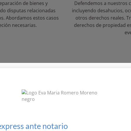
separación de bienes y
Defendemos a nuestros cl
ndo disputas relacionadas
incluyendo desahucios, oc
vos. Abordamos estos casos
otros derechos reales. 
reción necesarias.
derechos de propiedad es
ev
roblemas jurídicos comunes en herencia
 con diversos problemas jurídicos en el ámbito de las heren
express ante notario