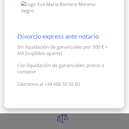
adecuado son esenciales para resolver estos
conflictos de manera efectiva.
Divorcio express ante notario
Impuestos Sucesorios
Sin liquidación de gananciales por
500 € +
IVA
(suplidos aparte)
La correcta liquidación del impuesto de sucesiones
Con liquidación de gananciales:
precio a
es fundamental para evitar sanciones fiscales y
convenir
asegurar la transferencia de bienes sin
contratiempos. Asesoramos a nuestros clientes en la
Llámanos al +34 606 55 92 60
planificación y el cumplimiento de sus obligaciones
fiscales.