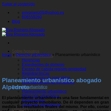
Saltar al contenido
emromero06@yahoo.es
606559260
Blog
Sobre Nosotros
Inicio
»
Derecho urbanístico
»
Planeamiento urbanístico
Patrimonial y herencias
Herencias
Expedientes de dominio
Exceso de cabida registro propiedad
Registrar fincas
Compraventa de inmuebles
Planeamiento urbanístico abogado
Arrendamientos de inmuebles
Alpedrete
Derecho urbanístico
Planeamiento urbanístico
Infracción urbanística
El planteamiento urbanístico es una fase fundamental en
Expropiación
cualquier proyecto inmobiliario. De él dependen en gran
Licencias urbanísticas
medida los resultados finales del mismo. Por ello, contar
Divorcios