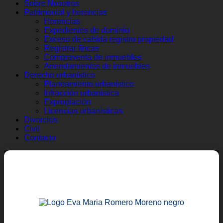
Sobre Nosotros
Patrimonial y herencias
Herencias
Expedientes de dominio
Exceso de cabida registro propiedad
Registrar fincas
Compraventa de inmuebles
Arrendamientos de inmuebles
Derecho urbanístico
Planeamiento urbanístico
Infracción urbanística
Expropiación
Licencias urbanísticas
Divorcios
Civil
Contacto