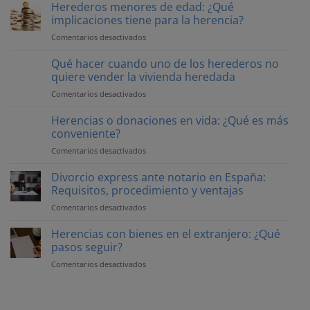
Herederos menores de edad: ¿Qué
implicaciones tiene para la herencia?
Comentarios desactivados
en
Herederos
menores
Qué hacer cuando uno de los herederos no
de
quiere vender la vivienda heredada
edad:
Comentarios desactivados
en
¿Qué
Qué
implicaciones
hacer
Herencias o donaciones en vida: ¿Qué es más
tiene
cuando
conveniente?
para
uno
la
Comentarios desactivados
en
de
herencia?
Herencias
los
o
Divorcio express ante notario en España:
herederos
donaciones
Requisitos, procedimiento y ventajas
no
en
quiere
Comentarios desactivados
en
vida:
vender
Divorcio
¿Qué
la
express
Herencias con bienes en el extranjero: ¿Qué
es
vivienda
ante
pasos seguir?
más
heredada
notario
conveniente?
Comentarios desactivados
en
en
Herencias
España:
con
Requisitos,
bienes
procedimiento