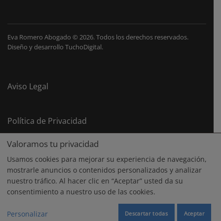
Eva Romero Abogado
©
2026. Todos los derechos reservados.
Diseño y desarrollo
TuchoDigital
.
Aviso Legal
Política de Privacidad
Valoramos tu privacidad
Política de Cookies
Usamos cookies para mejorar su experiencia de navegación,
mostrarle anuncios o contenidos personalizados y analizar
nuestro tráfico. Al hacer clic en “Aceptar” usted da su
consentimiento a nuestro uso de las cookies.
Personalizar
Descartar todas
Aceptar