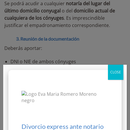
Se podrá acudir a cualquier
notaría del lugar del
último domicilio conyugal
o del
domicilio actual de
cualquiera de los cónyuges
. Es imprescindible
justificar el empadronamiento correspondiente.
3. Reunión de la documentación
Deberás aportar:
DNI o NIE de ambos cónyuges
Certificado literal de matrimonio
CLOSE
Certificado de empadronamiento
Libro de familia
Certificados de nacimiento de los hijos mayores, si
existen y están implicados en el convenio
Documentación acreditativa de los bienes
Divorcio express ante notario
(escrituras, notas simples…) si se liquida el