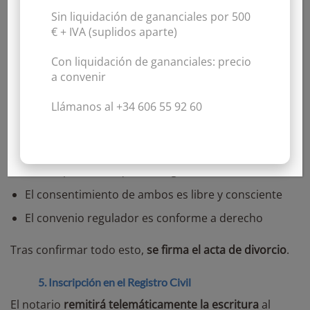
régimen económico.
Sin liquidación de gananciales por
500
€ + IVA
(suplidos aparte)
4. Comparecencia ante notario
Con liquidación de gananciales:
precio
Ambos cónyuges,
acompañados del abogado
,
a convenir
deberán comparecer personalmente en la notaría
para
firmar la escritura pública de divorcio
. El notario
Llámanos al +34 606 55 92 60
comprobará que:
Existen los documentos exigidos
Se cumplen los requisitos legales
El consentimiento de ambos es libre y consciente
El convenio regulador es conforme a derecho
Tras confirmar todo esto,
se firma el acta de divorcio
.
5. Inscripción en el Registro Civil
El notario
remitirá telemáticamente la escritura
al