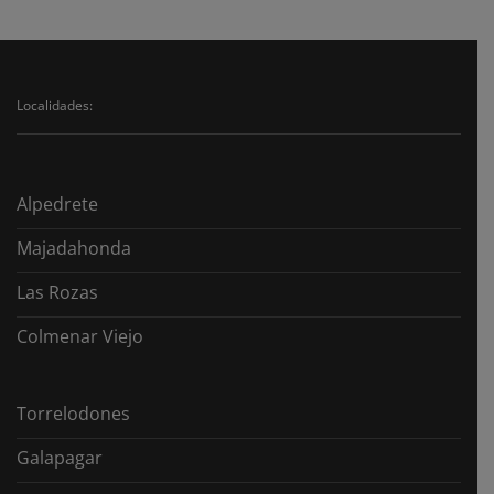
en
y
el
ventajas
extranjero:
¿Qué
pasos
seguir?
Localidades:
Alpedrete
Majadahonda
Las Rozas
Colmenar Viejo
Torrelodones
Galapagar