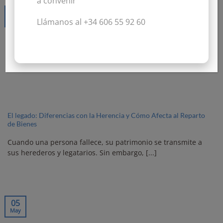
a convenir
19
May
Llámanos al +34 606 55 92 60
El legado: Diferencias con la Herencia y Cómo Afecta al Reparto
de Bienes
Cuando una persona fallece, su patrimonio se transmite a
sus herederos y legatarios. Sin embargo, [...]
05
May