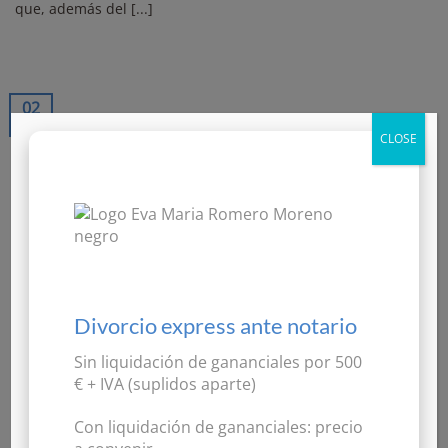
que, además del [...]
02
Jun
CLOSE
Herencia sin testamento: ¿Cómo se reparte?
Divorcio express ante notario
Cuando una persona fallece sin haber dejado testamento,
Sin liquidación de gananciales por
500
la distribución de su herencia se realiza [...]
€ + IVA
(suplidos aparte)
Con liquidación de gananciales:
precio