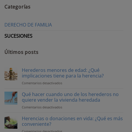
Categorías
DERECHO DE FAMILIA
SUCESIONES
Últimos posts
Herederos menores de edad: ¿Qué
implicaciones tiene para la herencia?
Comentarios desactivados
en
Herederos
menores
Qué hacer cuando uno de los herederos no
de
quiere vender la vivienda heredada
edad:
Comentarios desactivados
en
¿Qué
Qué
implicaciones
hacer
Herencias o donaciones en vida: ¿Qué es más
tiene
cuando
conveniente?
para
uno
la
Comentarios desactivados
en