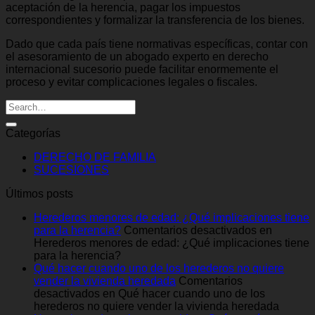
aceptación de la herencia, pagar los impuestos
correspondientes y formalizar la transferencia de los bienes.
Dado que cada país tiene normativas específicas, contar con
el asesoramiento de un abogado experto en derecho
internacional sucesorio puede facilitar enormemente el
proceso y evitar complicaciones legales o fiscales.
Categorías
DERECHO DE FAMILIA
SUCESIONES
Últimos posts
Herederos menores de edad: ¿Qué implicaciones tiene
para la herencia?
Comentarios desactivados
en
Herederos menores de edad: ¿Qué implicaciones tiene
para la herencia?
Qué hacer cuando uno de los herederos no quiere
vender la vivienda heredada
Comentarios
desactivados
en Qué hacer cuando uno de los
herederos no quiere vender la vivienda heredada