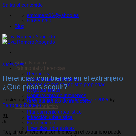
Saltar al contenido
emromero06@yahoo.es
606559260
Blog
Sobre Nosotros
SUCESIONES
Patrimonial y herencias
Herencias
Herencias con bienes en el extranjero:
Expedientes de dominio
Exceso de cabida registro propiedad
¿Qué pasos seguir?
Registrar fincas
Compraventa de inmuebles
Posted on
31 de julio de 2025
26 de abril de 2025
by
Arrendamientos de inmuebles
Parrondo Romero
Derecho urbanístico
Planeamiento urbanístico
31
Infracción urbanística
Jul
Expropiación
Licencias urbanísticas
Recibir una herencia con bienes en el extranjero puede
Divorcios