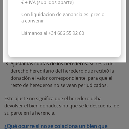
herencia el valor de la donación recibida
por un
€ + IVA
(suplidos aparte)
heredero. Se sigue el siguiente procedimiento:
Con liquidación de gananciales:
precio
a convenir
Valoración del bien donado:
Se determina el valor
actual del bien.
Llámanos al +34 606 55 92 60
Sumar el valor a la masa hereditaria:
Se incluye en
la herencia como si el bien no hubiera salido
nunca del patrimonio del causante.
Ajustar las cuotas de los herederos:
Se resta del
derecho hereditario del heredero que recibió la
donación el valor correspondiente, para que el
resto de herederos no se vean perjudicados.
Este ajuste no significa que el heredero deba
devolver el bien donado, sino que se le descuenta de
su parte en la herencia.
¿Qué ocurre si no se colaciona un bien que