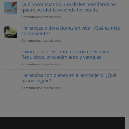
menores
Qué hacer cuando uno de los herederos no
de
quiere vender la vivienda heredada
edad:
Comentarios desactivados
en
¿Qué
Qué
implicaciones
hacer
Herencias o donaciones en vida: ¿Qué es más
tiene
cuando
conveniente?
para
uno
la
Comentarios desactivados
en
de
herencia?
Herencias
los
o
Divorcio express ante notario en España:
herederos
donaciones
Requisitos, procedimiento y ventajas
no
en
quiere
Comentarios desactivados
en
vida:
vender
Divorcio
¿Qué
la
express
Herencias con bienes en el extranjero: ¿Qué
es
vivienda
ante
pasos seguir?
más
heredada
notario
conveniente?
Comentarios desactivados
en
en
Herencias
España:
con
Requisitos,
bienes
procedimiento
en
y
el
ventajas
extranjero:
¿Qué
pasos