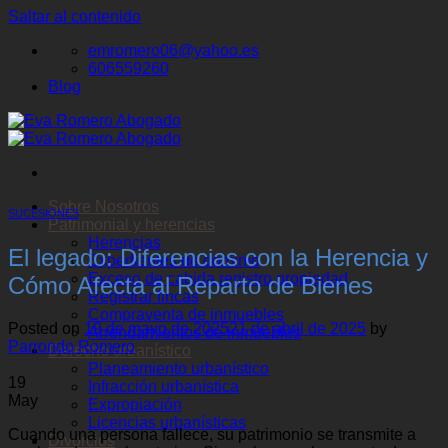
Saltar al contenido
emromero06@yahoo.es
606559260
Blog
Sobre Nosotros
SUCESIONES
Patrimonial y herencias
Herencias
El legado: Diferencias con la Herencia y
Expedientes de dominio
Exceso de cabida registro propiedad
Cómo Afecta al Reparto de Bienes
Registrar fincas
Compraventa de inmuebles
Posted on
19 de mayo de 2025
21 de abril de 2025
by
Arrendamientos de inmuebles
Parrondo Romero
Derecho urbanístico
Planeamiento urbanístico
19
Infracción urbanística
May
Expropiación
Licencias urbanísticas
Cuando una persona fallece, su patrimonio se transmite a
Divorcios