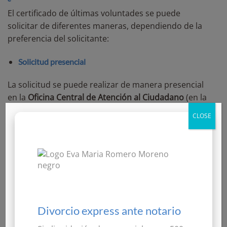
El certificado de últimas voluntades se puede
solicitar de diferentes maneras, dependiendo de la
preferencia del solicitante:
Solicitud presencial
La solicitud se puede realizar de manera presencial
en la
Oficina Central de Atención al Ciudadano
(en la
Comunidad de Madrid), en las
Gerencias Territoriales
CLOSE
del Ministerio de Justicia
o en el Registro General de
Actos de Última Voluntad. Para ello, se debe
presentar el certificado de defunción, el formulario
790 cumplimentado y el justificante de pago de la
tasa.
Solicitud por correo
Divorcio express ante notario
Otra opción es enviar la solicitud por
correo postal
.