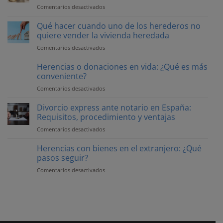
Comentarios desactivados
en
Herederos
menores
Qué hacer cuando uno de los herederos no
de
quiere vender la vivienda heredada
edad:
Comentarios desactivados
en
¿Qué
Qué
implicaciones
hacer
Herencias o donaciones en vida: ¿Qué es más
tiene
cuando
conveniente?
para
uno
la
Comentarios desactivados
en
de
herencia?
Herencias
los
o
Divorcio express ante notario en España:
herederos
donaciones
Requisitos, procedimiento y ventajas
no
en
quiere
Comentarios desactivados
en
vida:
vender
Divorcio
¿Qué
la
express
Herencias con bienes en el extranjero: ¿Qué
es
vivienda
ante
pasos seguir?
más
heredada
notario
conveniente?
Comentarios desactivados
en
en
Herencias
España:
con
Requisitos,
bienes
procedimiento
en
y
el
ventajas
extranjero: