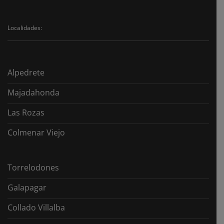
¿Qué
pasos
seguir?
Localidades:
Alpedrete
Majadahonda
Las Rozas
Colmenar Viejo
Torrelodones
Galapagar
Collado Villalba