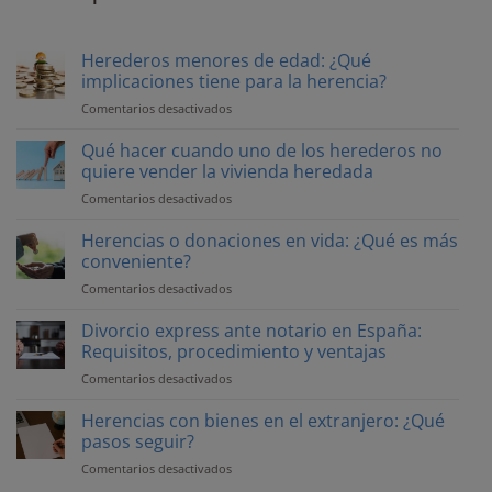
Herederos menores de edad: ¿Qué
implicaciones tiene para la herencia?
Comentarios desactivados
en
Herederos
menores
Qué hacer cuando uno de los herederos no
de
quiere vender la vivienda heredada
edad:
Comentarios desactivados
en
¿Qué
Qué
implicaciones
hacer
Herencias o donaciones en vida: ¿Qué es más
tiene
cuando
conveniente?
para
uno
la
Comentarios desactivados
en
de
herencia?
Herencias
los
o
Divorcio express ante notario en España:
herederos
donaciones
Requisitos, procedimiento y ventajas
no
en
quiere
Comentarios desactivados
en
vida:
vender
Divorcio
¿Qué
la
express
Herencias con bienes en el extranjero: ¿Qué
es
vivienda
ante
pasos seguir?
más
heredada
notario
conveniente?
Comentarios desactivados
en
en
Herencias
España: