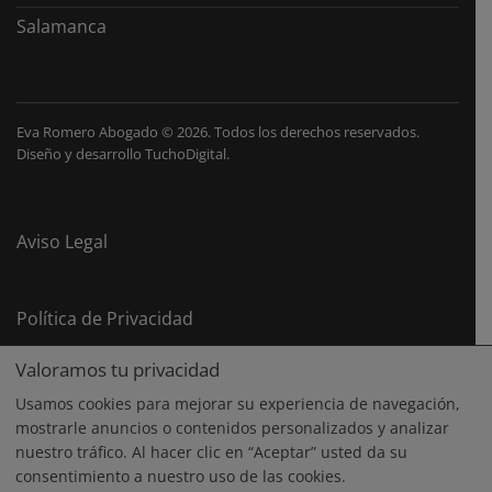
Salamanca
Eva Romero Abogado
©
2026. Todos los derechos reservados.
Diseño y desarrollo
TuchoDigital
.
Aviso Legal
Política de Privacidad
Valoramos tu privacidad
Política de Cookies
Usamos cookies para mejorar su experiencia de navegación,
mostrarle anuncios o contenidos personalizados y analizar
nuestro tráfico. Al hacer clic en “Aceptar” usted da su
consentimiento a nuestro uso de las cookies.