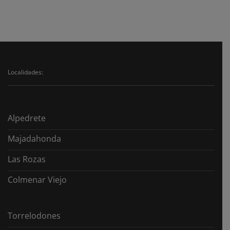
con
Requisitos,
bienes
procedimiento
en
y
el
ventajas
extranjero:
¿Qué
pasos
seguir?
Localidades:
Alpedrete
Majadahonda
Las Rozas
Colmenar Viejo
Torrelodones