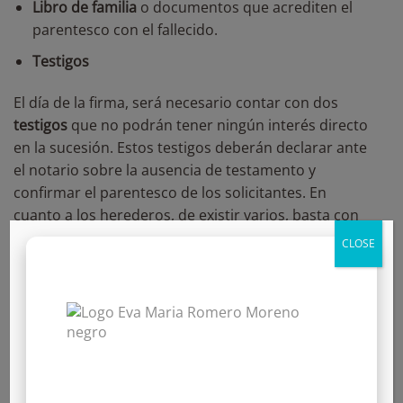
Libro de familia
o documentos que acrediten el
parentesco con el fallecido.
Testigos
El día de la firma, será necesario contar con dos
testigos
que no podrán tener ningún interés directo
en la sucesión. Estos testigos deberán declarar ante
el notario sobre la ausencia de testamento y
confirmar el parentesco de los solicitantes. En
cuanto a los herederos, de existir varios, basta con
que uno de ellos acuda.
CLOSE
Resolución del notario
Tras la revisión de la documentación y la declaración
y firma de los herederos quede los testigos, el
notario tramitará la declaración de herederos. Desde
la fecha en que se firma el requerimiento inicial del