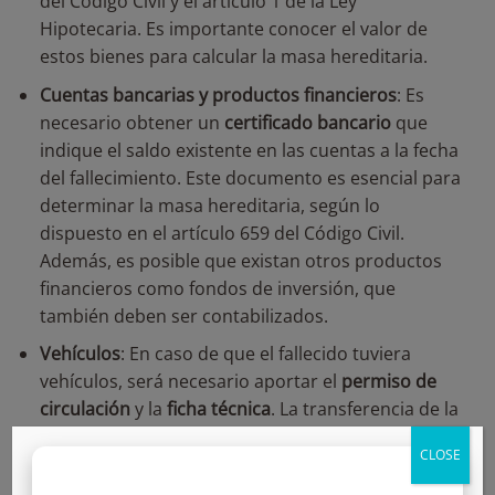
del Código Civil y el artículo 1 de la Ley
Hipotecaria. Es importante conocer el valor de
estos bienes para calcular la masa hereditaria.
Cuentas bancarias y productos financieros
: Es
necesario obtener un
certificado bancario
que
indique el saldo existente en las cuentas a la fecha
del fallecimiento. Este documento es esencial para
determinar la masa hereditaria, según lo
dispuesto en el artículo 659 del Código Civil.
Además, es posible que existan otros productos
financieros como fondos de inversión, que
también deben ser contabilizados.
Vehículos
: En caso de que el fallecido tuviera
vehículos, será necesario aportar el
permiso de
circulación
y la
ficha técnica
. La transferencia de la
titularidad de los vehículos a los herederos debe
CLOSE
realizarse en la
Dirección General de Tráfico
(DGT)
.