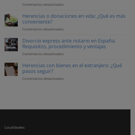
edad:
Comentarios desactivados
en
¿Qué
Qué
implicaciones
hacer
Herencias o donaciones en vida: ¿Qué es más
tiene
cuando
conveniente?
para
uno
la
Comentarios desactivados
en
de
herencia?
Herencias
los
o
Divorcio express ante notario en España:
herederos
donaciones
Requisitos, procedimiento y ventajas
no
en
quiere
Comentarios desactivados
en
vida:
vender
Divorcio
¿Qué
la
express
Herencias con bienes en el extranjero: ¿Qué
es
vivienda
ante
pasos seguir?
más
heredada
notario
conveniente?
Comentarios desactivados
en
en
Herencias
España:
con
Requisitos,
bienes
procedimiento
en
y
el
ventajas
extranjero:
¿Qué
pasos
seguir?
Localidades: