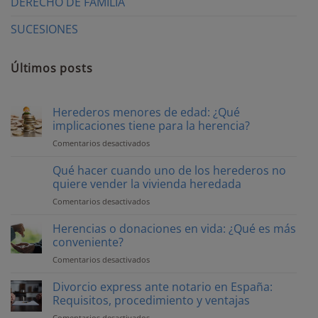
DERECHO DE FAMILIA
SUCESIONES
Últimos posts
Herederos menores de edad: ¿Qué
implicaciones tiene para la herencia?
Comentarios desactivados
en
Herederos
menores
Qué hacer cuando uno de los herederos no
de
quiere vender la vivienda heredada
edad:
Comentarios desactivados
en
¿Qué
Qué
implicaciones
hacer
Herencias o donaciones en vida: ¿Qué es más
tiene
cuando
conveniente?
para
uno
la
Comentarios desactivados
en
de
herencia?
Herencias
los
o
Divorcio express ante notario en España:
herederos
donaciones
Requisitos, procedimiento y ventajas
no
en
quiere
Comentarios desactivados
en