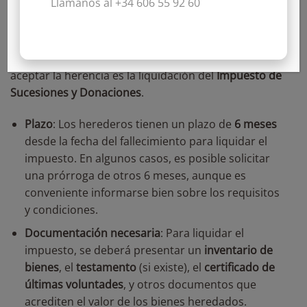
Llámanos al +34 606 55 92 60
establecido en el
Código Civil
español.
7. Trámites fiscales: Impuesto de Sucesiones y Donaciones
Uno de los trámites más importantes a realizar tras
aceptar la herencia es la liquidación del
Impuesto de
Sucesiones y Donaciones
.
Plazo
: Los herederos tienen un plazo de
6 meses
desde la fecha del fallecimiento para liquidar el
impuesto. En algunos casos, es posible solicitar
una prórroga de otros 6 meses, aunque es
conveniente informarse bien sobre los requisitos
y condiciones.
Documentación necesaria
:
Para liquidar el
impuesto, se deberá presentar un
inventario de
bienes
, el
testamento
(si existe), el
certificado de
últimas voluntades
, y otros documentos que
acrediten el valor de los bienes heredados.